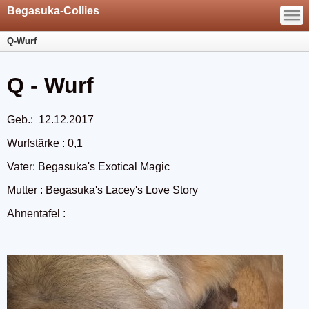
—
Begasuka-Collies
—
—
Q-Wurf
Q - Wurf
Geb.: 12.12.2017
Wurfstärke : 0,1
Vater: Begasuka's Exotical Magic
Mutter : Begasuka's Lacey's Love Story
Ahnentafel :